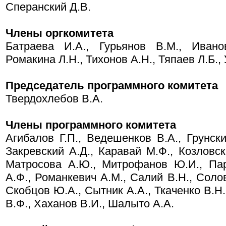
Сперанский Д.В.
Члены оргкомитета
Батраева И.А., Гурьянов В.М., Ивано
Ромакина Л.Н., Тихонов А.Н., Тяпаев Л.Б.,
Председатель программного комитета
Твердохлебов В.А.
Члены программного комитета
Агибалов Г.П., Ведешенков В.А., Грунски
Закревский А.Д., Каравай М.Ф., Козловск
Матросова А.Ю., Митрофанов Ю.И., Пар
А.Ф., Романкевич А.М., Салий В.Н., Солов
Скобцов Ю.А., Сытник А.А., Ткаченко В.Н.
В.Ф., Хаханов В.И., Шалыто А.А.